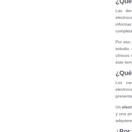
¿Qué 
Las der
electro
informa
completa 
Por eso,
estudio 
clínicos
este tem
¿Qué 
Los can
electroc
presenta
Un
elec
y una pr
adquiere
¿Por 