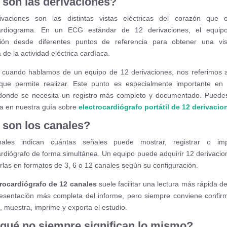
son las derivaciones?
ivaciones son las distintas vistas eléctricas del corazón que o
cardiograma. En un ECG estándar de 12 derivaciones, el equip
ción desde diferentes puntos de referencia para obtener una vi
de la actividad eléctrica cardíaca.
 cuando hablamos de un equipo de 12 derivaciones, nos referimos a
que permite realizar. Este punto es especialmente importante en
 donde se necesita un registro más completo y documentado. Puede
a en nuestra guía sobre
electrocardiógrafo portátil de 12 derivacio
son los canales?
ales indican cuántas señales puede mostrar, registrar o imp
ardiógrafo de forma simultánea. Un equipo puede adquirir 12 derivacio
rlas en formatos de 3, 6 o 12 canales según su configuración.
trocardiógrafo de 12 canales
suele facilitar una lectura más rápida de
esentación más completa del informe, pero siempre conviene confi
, muestra, imprime y exporta el estudio.
qué no siempre significan lo mismo?