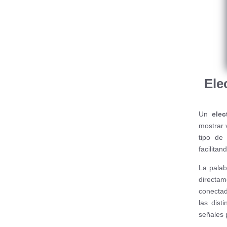
Ele
Un
elec
mostrar 
tipo de
facilitan
La palab
directa
conectad
las dist
señales 