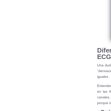
Dife
ECG
Una duda
“deriva
iguales.
Entender
en las 
canales,
porque in