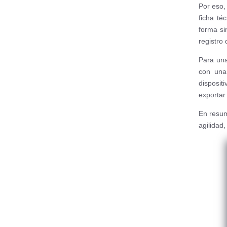
Por eso,
ficha té
forma si
registro 
Para una
con una 
disposit
exportar 
En resum
agilidad