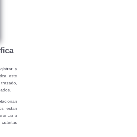
fica
istrar y
ica, este
trazado,
lados.
elacionan
os están
erencia a
n cuántas