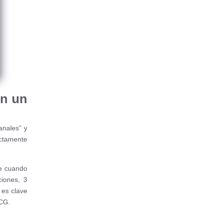
en un
anales” y
ctamente
te cuando
iones, 3
 es clave
ECG.