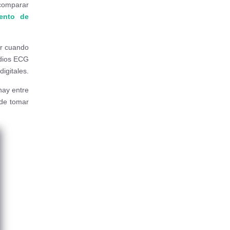
comparar
iento de
ar cuando
udios ECG
igitales.
hay entre
 de tomar