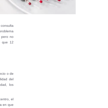
 consulta
 problema
 pero no
o que 12
ecio o de
lidad del
idad, los
entro, el
ma en que