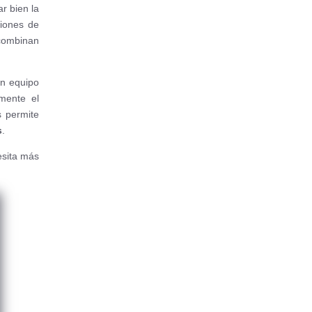
ar bien la
ciones de
 combinan
un equipo
lmente el
s permite
s
.
esita más