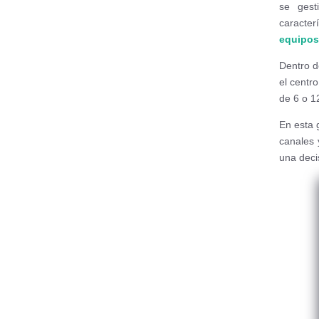
se gest
caracte
equipos
Dentro d
el centr
de 6 o 1
En esta 
canales 
una deci