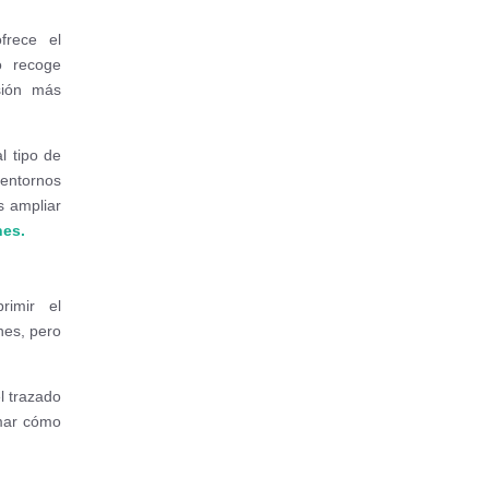
frece el
o recoge
sión más
l tipo de
 entornos
s ampliar
nes
.
rimir el
nes, pero
l trazado
rmar cómo