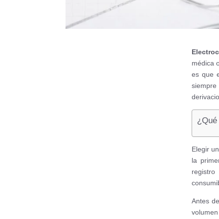
Electro
médica o
es que 
siempre
derivaci
¿Qué 
Elegir u
la prime
registro
consumib
Antes de
volumen 