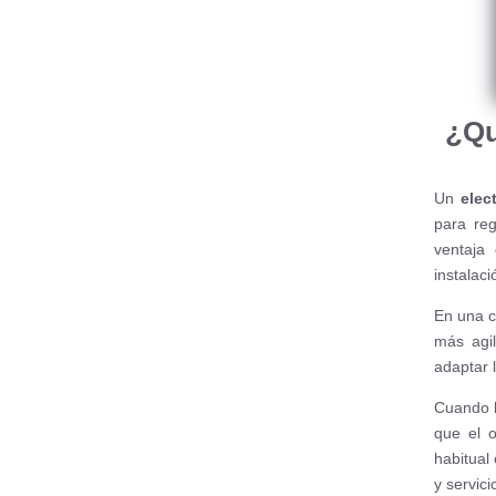
¿Qu
Un
elec
para reg
ventaja
instalació
En una cl
más agil
adaptar l
Cuando 
que el o
habitual
y servici