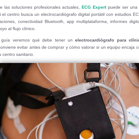
e las soluciones profesionales actuales,
ECG Expert
puede ser una 
si el centro busca un electrocardiógrafo digital portátil con estudios E
aciones, conectividad Bluetooth, app multiplataforma, informes digit
o al flujo clínico.
 guía veremos qué debe tener un
electrocardiógrafo para clíni
conviene evitar antes de comprar y cómo valorar si un equipo encaja c
u centro sanitario.