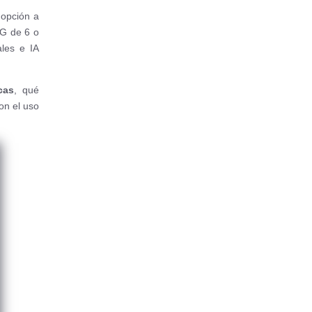
opción a
CG de 6 o
ales e IA
cas
, qué
on el uso