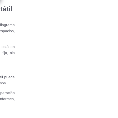
átil
diograma
espacios,
d está en
fija, sin
til puede
rsos.
paración
informes,