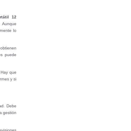
tátil 12
. Aunque
amente lo
 obtienen
les puede
. Hay que
rmes y si
ad. Debe
na gestión
evisiones