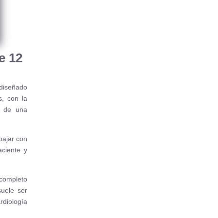
e 12
diseñado
s, con la
r de una
abajar con
aciente y
 completo
suele ser
rdiología