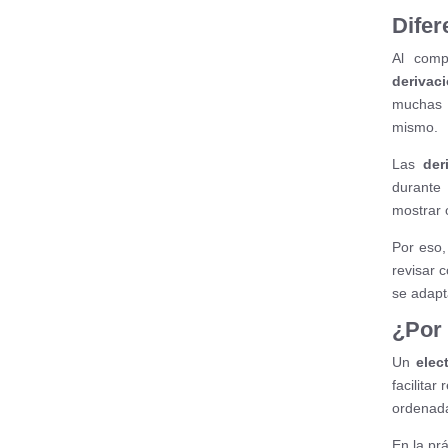
Difer
Al comp
derivac
muchas f
mismo.
Las
der
durante 
mostrar 
Por eso,
revisar 
se adapta
¿Por 
Un
elec
facilitar
ordenada
En la pr