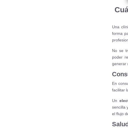
Cuá
Una clín
forma pa
profesion
No se tr
poder re
generar r
Consu
En consu
facilita
Un
elec
sencilla
el flujo
Salud