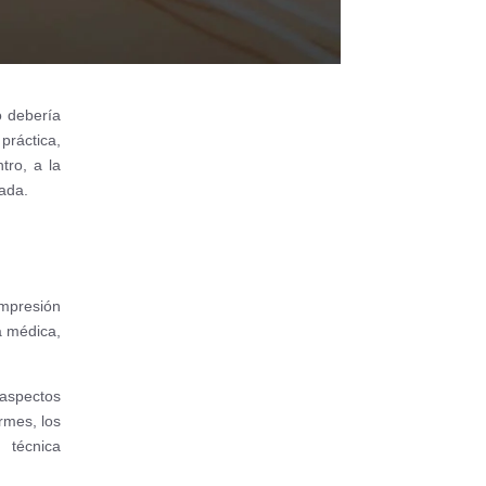
o debería
práctica,
tro, a la
zada.
impresión
a médica,
 aspectos
ormes, los
 técnica