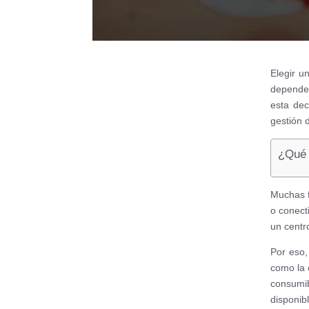
Elegir u
depender
esta dec
gestión d
¿Qué 
Muchas f
o conect
un centr
Por eso,
como la c
consumi
disponibl