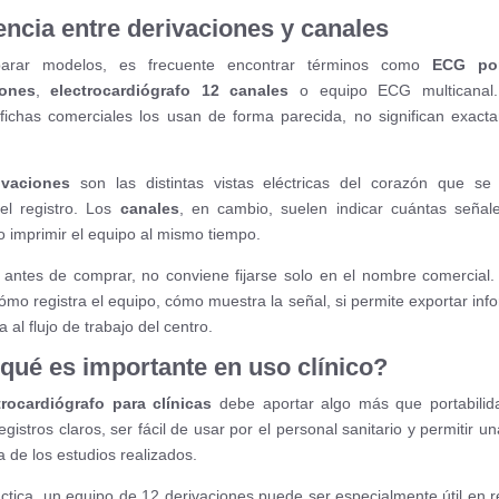
encia entre derivaciones y canales
arar modelos, es frecuente encontrar términos como
ECG por
iones
,
electrocardiógrafo 12 canales
o equipo ECG multicanal
ichas comerciales los usan de forma parecida, no significan exact
ivaciones
son las distintas vistas eléctricas del corazón que se
el registro. Los
canales
, en cambio, suelen indicar cuántas seña
o imprimir el equipo al mismo tiempo.
 antes de comprar, no conviene fijarse solo en el nombre comercial
cómo registra el equipo, cómo muestra la señal, si permite exportar info
 al flujo de trabajo del centro.
qué es importante en uso clínico?
trocardiógrafo para clínicas
debe aportar algo más que portabilid
 registros claros, ser fácil de usar por el personal sanitario y permitir u
 de los estudios realizados.
áctica, un equipo de 12 derivaciones puede ser especialmente útil en r