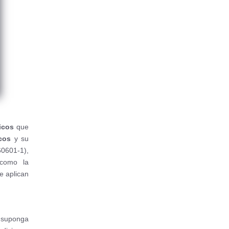
icos
que
cos
y su
60601-1),
 como la
e aplican
 suponga