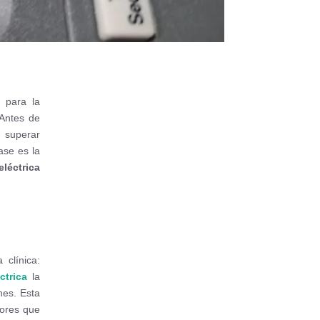
s para la
 Antes de
e superar
ase es la
eléctrica
clínica:
ctrica
la
nes. Esta
tores que