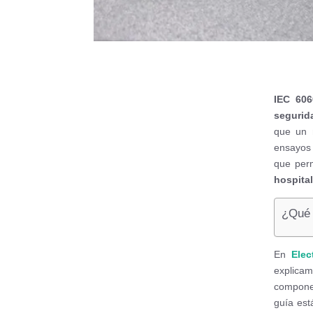
IEC 606
segurid
que un m
ensayos 
que perm
hospital
¿Qué 
En
Elec
explica
componen
guía est