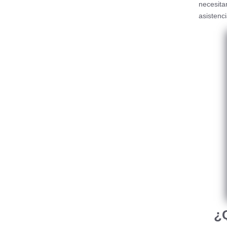
necesit
asistenci
¿Q