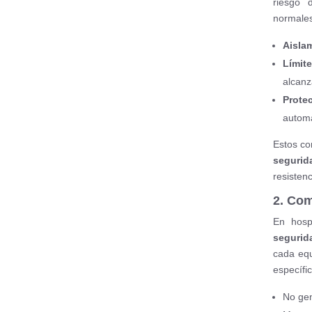
riesgo 
normales 
Aisla
Límit
alcanz
Prote
automá
Estos co
segurida
resisten
2. Com
En hospi
segurida
cada equ
específi
No ge