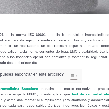
01
es la
norma IEC 60601
que fija los requisitos imprescindible
ad eléctrica de equipos médicos
desde su diseño y certificación.
onitor, un respirador o un electrobisturí llegue a quirófano, deb
que validen aislamiento, corrientes de fuga, EMC y usabilidad. Esa b
ite a los hospitales operar con confianza y sostener la
seguridad 
aria
desde el primer día.
puedes encontrar en este artículo?
tromedicina Barcelona
traducimos el marco normativo a práctica 
mos qué exige la 60601, cuándo aplica, qué
test de seguridad elé
 y cómo documentar el cumplimiento para auditorías y acreditacio
á pensada para responsables técnicos, ingenieros biomédicos y ges