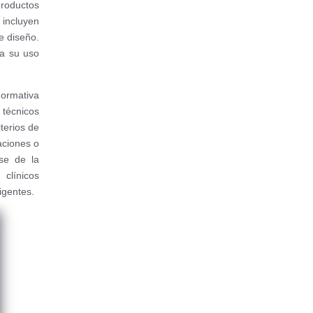
roductos
 incluyen
de diseño.
ra su uso
 normativa
 técnicos
terios de
aciones o
se de la
clínicos
igentes.