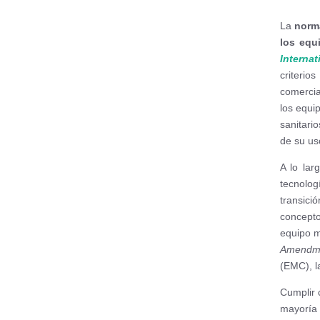
La
norm
los equ
Interna
criteri
comercia
los equi
sanitari
de su us
A lo lar
tecnolo
transició
concept
equipo m
Amendme
(EMC), la
Cumplir 
mayoría