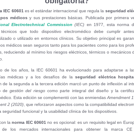
obligatoria?
a IEC 60601
es el estándar internacional que regula la
seguridad elé
ipos médicos
y sus prestaciones básicas. Publicada por primera v
tional Electrotechnical Commission
(IEC)
en 1977, esta norma de
os técnicos que todo dispositivo electromédico debe cumplir ante
lizado o utilizado en entornos clínicos. Su objetivo principal es garan
pos médicos sean seguros tanto para los pacientes como para los prof
os, reduciendo al mínimo los riesgos eléctricos, térmicos o mecánicos 
o.
go de los años, la IEC 60601 ha evolucionado para adaptarse a l
gías médicas y a los desafíos de la
seguridad eléctrica hospital
n de la segunda a la tercera edición marcó un punto de inflexión al int
o de
gestión del riesgo
como parte integral del diseño y la certific
édico. Esta edición se complementó con las enmiendas
Amendment 1
nt 2 (2020)
, que reforzaron aspectos como la compatibilidad electro
 seguridad funcional y la usabilidad clínica de los dispositivos.
con la
norma IEC 60601
no es opcional: es un requisito legal en Europ
 de los mercados internacionales para obtener la marca CE