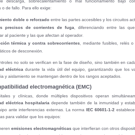
de descarga, sobrecalentamiento o mal funcionamiento bajo con
o de fallo. Para ello exige:
miento doble o reforzado
entre las partes accesibles y los circuitos act
es precisos de corrientes de fuga
, diferenciando entre las qu
ar al paciente y las que afectan al operador.
cción térmica y contra sobrecorrientes
, mediante fusibles, relés o
ticos de desconexión.
ntroles no solo se verifican en la fase de diseño, sino también en ca
d eléctrica
durante la vida útil del equipo, garantizando que los v
cia y aislamiento se mantengan dentro de los rangos aceptados.
patibilidad electromagnética (EMC)
tales y clínicas, donde múltiples dispositivos operan simultánea
d eléctrica hospitalaria
depende también de la inmunidad y estabi
ipo ante interferencias externas. La norma
IEC 60601-1-2
establece
cas para validar que los equipos:
neren
emisiones electromagnéticas
que interfieran con otros disposit