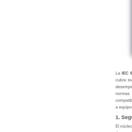
La
IEC 
cubre t
desempeñ
normas 
compatib
a equipo
1. Seg
El núcle