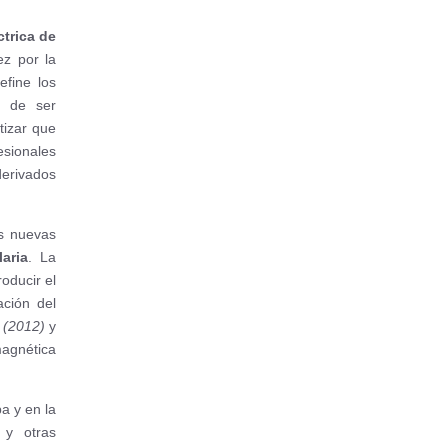
ctrica de
ez por la
fine los
s de ser
tizar que
esionales
derivados
as nuevas
aria
. La
roducir el
ación del
 (2012)
y
magnética
a y en la
 y otras