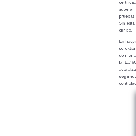
certifi
superan 
pruebas d
Sin esta
clínico.
En hospit
se extie
de mante
la IEC 6
actualiz
segurid
controla